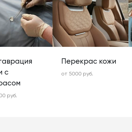
таврация
Перекрас кожи
и с
от 5000 руб.
расом
00 руб.