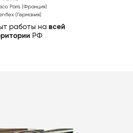
co Paris (Франция)
enflex (Германия)
всей
ыт работы на
рритории
РФ