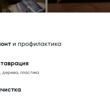
монт
и профилактика
ставрация
, дерева, пластика
мчистка