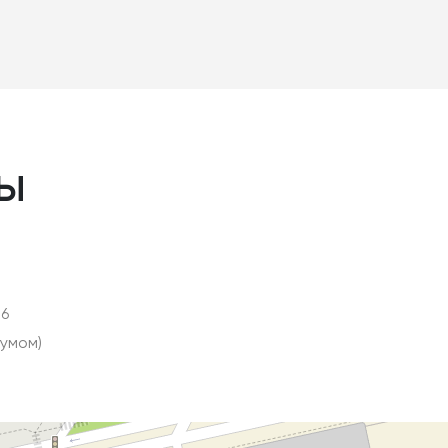
ы
06
умом)