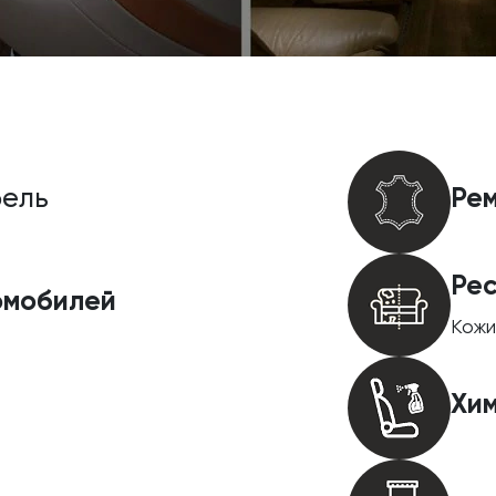
Ре
ель
Ре
омобилей
Кожи
Хи