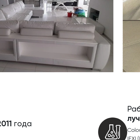
Раб
лу
2011
года
Colo
IEXI 