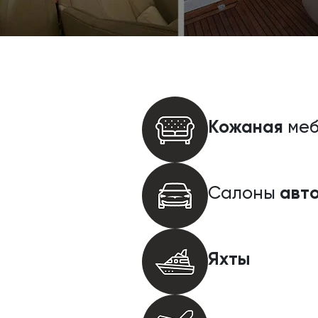
Кожаная
меб
авт
Салоны
Яхты