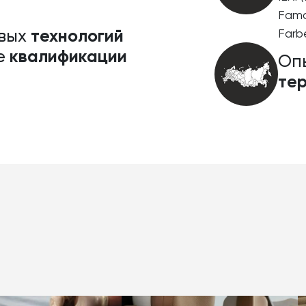
Fama
технологий
овых
Farb
квалификации
е
Оп
те